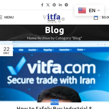
EN
0
MENU
$
0.0
Blog
Home
Archive by Category "Blog"
22
DEC
BLOG
How to Safely Buy Industrial &