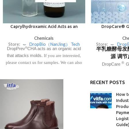
Caprylhydroxamic Acid Acts as an
DropCare® G
Organic Acid that Attacks Molds
Ferment
Chemicals
Che
Store:
DropBio（NanJing） Tech
Store:
Drop
®
DropPrev
CHA acts as an organic acid
半乳糖酵母发酵
that attacks molds.
If you are interested,
源 调
please contact us for samples. We can also
®
DropCare
G
provide the recipe for your reference. The
Ferment Filtrate)
.
minimum order quantity is negotiable
有现货，有意者
RECENT POSTS
样
Trade Name :
How t
商品名称
Indust
Produc
INCI Name :
Paymen
Cap
Logist
INCI 名称
Guide
CAS No. :