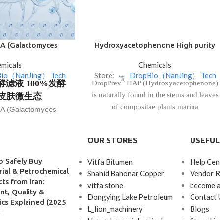
A (Galactomyces
Hydroxyacetophenone High purity
 Filtrate)
bacteriostatic 99.0%powder self-
micals
Chemicals
bacteriostatic without anti-corrosion
Bio（NanJing） Tech
Store:
DropBio（NanJing） Tech
®
滤液 100%发酵
DropPrev
HAP (Hydroxyacetophenone)
is naturally found in the stems and leaves
节皮肤微生态
of compositae plants marina
A (Galactomyces
Products are in stock, interested
artemisia.
是一种发酵滤液。
产品
parties please contact us. Free samples are
请联系我们。可提供
OUR STORES
USEFUL
available for trial.
品试用。
o Safely Buy
Vitfa Bitumen
Help Cen
：
DropPrev® CHA
rial & Petrochemical
Trade Name :
Shahid Bahonar Copper
Vendor R
DropCare® GA
ts from Iran:
vitfa stone
become a
t, Quality &
Dongying Lake Petroleum
Contact 
rylhydroxamic Acid
ics Explained (2025
 :
INCI Name :
L_lion_machinery
Blogs
)
半乳酵母发酵滤液