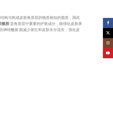
种结构与构成皮肤角质层的物质相似的脂质，因此
Face
经酰胺
是角质层中重要的护肤成分，能强化皮肤屏
的神经酰胺 能减少发红和皮肤水分流失，强化皮
X
Insta
YouT