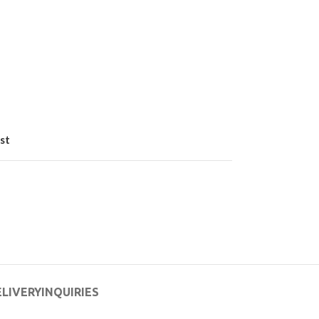
st
ELIVERY
INQUIRIES