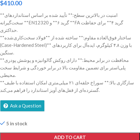
$
410.00
**امنیت در بالاترین سطح:** تأیید شده بر اساس استانداردهای
سخت‌گیرانه **EN12320 گرید ۶** و **FA گرید ۴** برای حفاظت
حداکثری.
**ساختار فوق‌العاده مقاوم:** ساخته شده از **فولاد سخت‌کاری‌شده
(Case-Hardened Steel)** با وزن ۴.۸ کیلوگرم، ایده‌آل برای کاربردهای
سنگین.
**محافظت در برابر محیط:** دارای روکش گالوانیزه و پوشش پودری
پلی‌استر برای تضمین مقاومت بالا در برابر خوردگی و شرایط سخت
محیطی.
**سازگاری بالا:** سوراخ حلقه‌ای ۲۱ میلی‌متری امکان استفاده با طیف
گسترده‌ای از قفل‌های آویز استاندارد را فراهم می‌کند.
Ask a Question
5 in stock
ADD TO CART