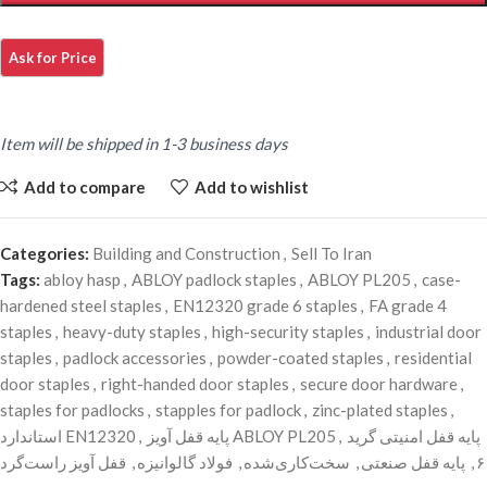
Item will be shipped in 1-3 business days
Add to compare
Add to wishlist
Categories:
Building and Construction
,
Sell To Iran
Tags:
abloy hasp
,
ABLOY padlock staples
,
ABLOY PL205
,
case-
hardened steel staples
,
EN12320 grade 6 staples
,
FA grade 4
staples
,
heavy-duty staples
,
high-security staples
,
industrial door
staples
,
padlock accessories
,
powder-coated staples
,
residential
door staples
,
right-handed door staples
,
secure door hardware
,
staples for padlocks
,
stapples for padlock
,
zinc-plated staples
,
استاندارد EN12320
,
پایه قفل آویز ABLOY PL205
,
پایه قفل امنیتی گرید
قفل آویز راست‌گرد
,
فولاد گالوانیزه
,
سخت‌کاری‌شده
,
پایه قفل صنعتی
,
۶