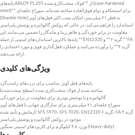
پایه‌های ABLOY PL205 از **فولاد سخت‌کاری‌شده (case-hardened
steel)** برای استحکام و دوام فوق‌العاده ساخته شده‌اند. سوراخ حلقه‌ای
(Shackle Hole) به قطر ۲۱ میلی‌متر، امکان نصب اکثر قفل‌های آویز
استاندارد را فراهم می‌کند، در حالی که روکش گالوانیزه و پوشش پلی‌استر
مقاومت در برابر خوردگی و ظاهر زیبا و ماندگار را تضمین می‌نمایند. این
پایه‌ها بالاترین استانداردهای امنیتی از جمله **EN12320 گرید ۶** و **FA
گرید ۴** را برآورده می‌کنند و عملکرد قفل‌گذاری قوی و مورد اعتمادی را
ارائه می‌دهند.
ویژگی‌های کلیدی
پایه‌های قفل آویز، مناسب برای درب‌های راست‌گرد
ساخته شده از فولاد سخت‌کاری شده (سطح سخت‌شده)
گالوانیزه و با پوشش پودری برای مقاومت در برابر خوردگی
سوراخ حلقه‌ای ۲۱ میلی‌متری برای سازگاری جهانی با قفل‌های آویز
آزمایش و تأیید شده: SFS 5970، SFS 7020، EN12320 گرید ۶، FA گرید ۴
موجود در روکش گالوانیزه و پوشش پلی‌استر
وزن: ۴.۸ کیلوگرم برای کاربردهای امنیتی سنگین (Heavy-duty)
کاربردها