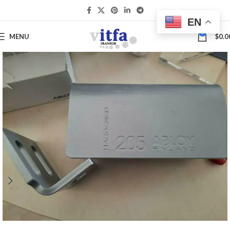
EN
0
MENU
$
0.0