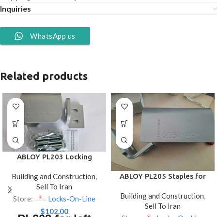
Inquiries
WhatsApp us
Related products
ABLOY PL203 Locking
Plates / Hasp for Padlock –
Building and Construction
,
ABLOY PL205 Staples for
Left-Handed Doors
Sell To Iran
Padlocks – Right-Handed
Building and Construction
,
Doors
Store:
Locks-On-Line
Sell To Iran
$
102.00